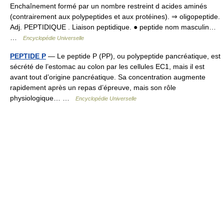
Enchaînement formé par un nombre restreint d acides aminés
(contrairement aux polypeptides et aux protéines). ⇒ oligopeptide.
Adj. PEPTIDIQUE . Liaison peptidique. ● peptide nom masculin…
…
Encyclopédie Universelle
PEPTIDE P
— Le peptide P (PP), ou polypeptide pancréatique, est
sécrété de l’estomac au colon par les cellules EC1, mais il est
avant tout d’origine pancréatique. Sa concentration augmente
rapidement après un repas d’épreuve, mais son rôle
physiologique… …
Encyclopédie Universelle