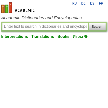
RU
DE
ES
FR
en-academic.com
Academic Dictionaries and Encyclopedias
Search!
Interpretations
Translations
Books
Игры ⚽