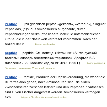
Peptide
— [zu griechisch peptós »gekocht«, »verdaut«], Singular
Peptid das, (e)s, aus Aminosäuren aufgebaute, durch
Peptidbindungen verknüpfte lineare Moleküle unterschiedlicher
Größe, die in der Natur weit verbreitet vorkommen. Nach der
Anzahl der in… …
Universal-Lexikon
peptide
— peptide. См. пептид. (Источник: «Англо русский
толковый словарь генетических терминов». Арефьев В.А.,
Лисовенко Л.А., Москва: Изд во ВНИРО, 1995 г.) …
Молекулярная
биология и генетика. Толковый словарь.
Peptide
— Peptide, Produkte der Pepsinverdauung, die weder die
Biuretreaktion geben, noch Aminosäuren sind; sie bilden
Zwischenstufen zwischen letztern und den Peptonen. Synthetisch
sind P. von Fischer dargestellt worden. Aminosäuren vermögen
sich… …
Meyers Großes Konversations-Lexikon