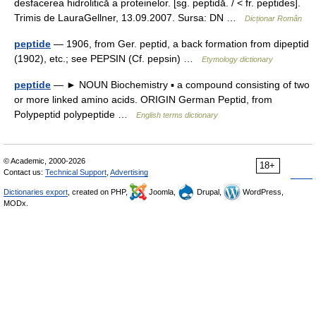
desfacerea hidrolitică a proteinelor. [sg. peptidă. / < fr. peptides].
Trimis de LauraGellner, 13.09.2007. Sursa: DN …
Dicționar Român
peptide
— 1906, from Ger. peptid, a back formation from dipeptid
(1902), etc.; see PEPSIN (Cf. pepsin) …
Etymology dictionary
peptide
— ► NOUN Biochemistry ▪ a compound consisting of two
or more linked amino acids. ORIGIN German Peptid, from
Polypeptid polypeptide …
English terms dictionary
© Academic, 2000-2026
18+
Contact us:
Technical Support
,
Advertising
Dictionaries export
, created on PHP,
Joomla,
Drupal,
WordPress,
MODx.