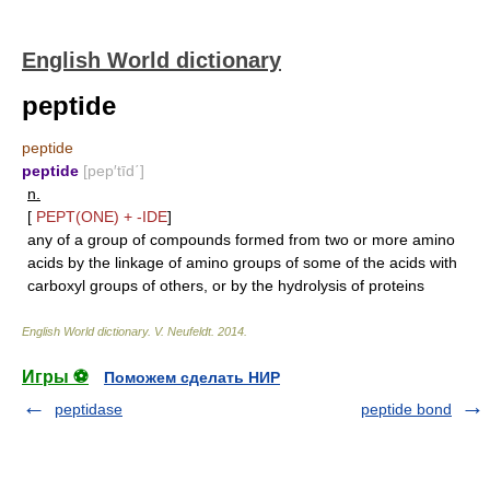
English World dictionary
peptide
peptide
peptide
[pep′tīd΄]
n.
[
PEPT(ONE)
+
-IDE
]
any of a group of compounds formed from two or more amino
acids by the linkage of amino groups of some of the acids with
carboxyl groups of others, or by the hydrolysis of proteins
English World dictionary
.
V. Neufeldt
.
2014
.
Игры ⚽
Поможем сделать НИР
peptidase
peptide bond