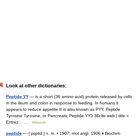
Look at other dictionaries:
Peptide YY
— is a short (36 amino acid) protein released by cells
in the ileum and colon in response to feeding. In humans it
appears to reduce appetite.It is also known as PYY, Peptide
Tyrosine Tyrosine, or Pancreatic Peptide YY3 36cite web | title =
Entrez… …
Wikipedia
peptide
— [ pɛptid ] n. m. • 1907; mot angl. 1906 ♦ Biochim.